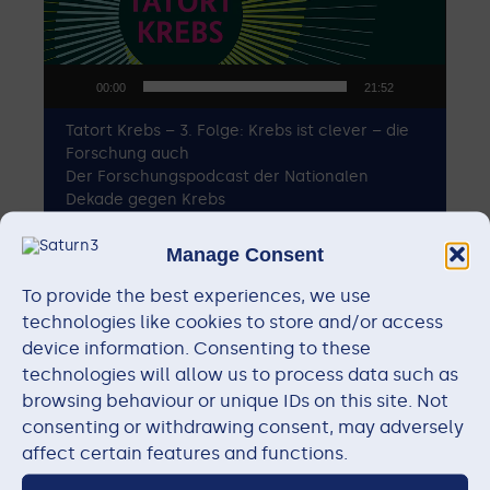
00:00
21:52
Video
Tatort Krebs – 3. Folge: Krebs ist clever – die
Player
Forschung auch
Der Forschungspodcast der Nationalen
Dekade gegen Krebs
Manage Consent
RESOURCES
To provide the best experiences, we use
technologies like cookies to store and/or access
device information. Consenting to these
technologies will allow us to process data such as
Members
browsing behaviour or unique IDs on this site. Not
consenting or withdrawing consent, may adversely
affect certain features and functions.
Subprojects